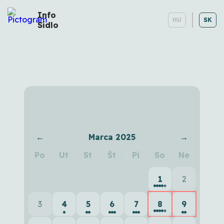
Info
HU
SK
Sídlo
Kalendár podujatí
←
Marca 2025
→
Po
Ut
St
Št
Pi
So
Ne
1
2
+
3
4
5
6
7
8
9
+