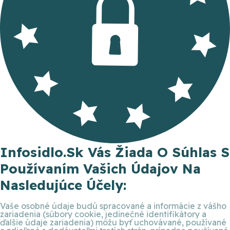
Infosidlo.sk Vás Žiada O Súhlas S
Používaním Vašich Údajov Na
Nasledujúce Účely:
Vaše osobné údaje budú spracované a informácie z vášho
zariadenia (súbory cookie, jedinečné identifikátory a
ďalšie údaje zariadenia) môžu byť uchovávané, používané