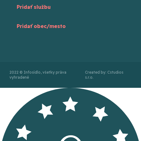
Pridať službu
Pridať obec/mesto
2022 © Infosídlo, všetky práva
Created by: Cstudios
vyhradené
s.r.o.