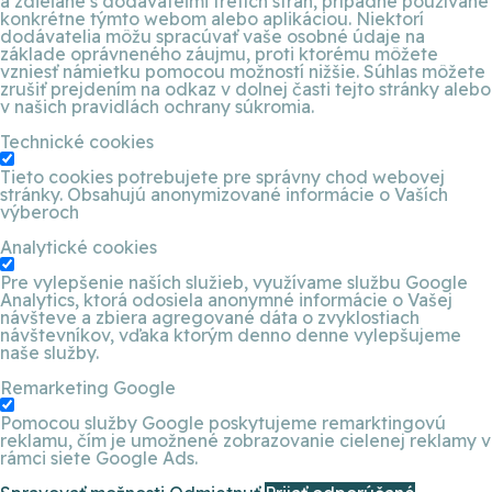
a zdieľané s dodávateľmi tretích strán, prípadne používané
konkrétne týmto webom alebo aplikáciou. Niektorí
dodávatelia môžu spracúvať vaše osobné údaje na
základe oprávneného záujmu, proti ktorému môžete
vzniesť námietku pomocou možností nižšie. Súhlas môžete
zrušiť prejdením na odkaz v dolnej časti tejto stránky alebo
v našich pravidlách ochrany súkromia.
Technické cookies
Tieto cookies potrebujete pre správny chod webovej
stránky. Obsahujú anonymizované informácie o Vaších
výberoch
Analytické cookies
Pre vylepšenie naších služieb, využívame službu Google
Analytics, ktorá odosiela anonymné informácie o Vašej
návšteve a zbiera agregované dáta o zvyklostiach
návštevníkov, vďaka ktorým denno denne vylepšujeme
naše služby.
Remarketing Google
Pomocou služby Google poskytujeme remarktingovú
reklamu, čím je umožnené zobrazovanie cielenej reklamy v
rámci siete Google Ads.