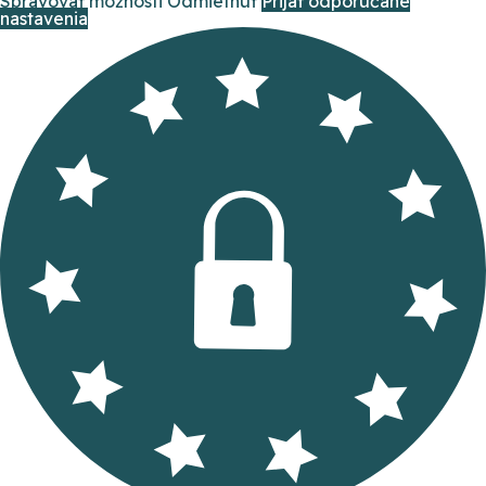
Spravovať možnosti
Odmietnuť
Prijať odporúčané
nastavenia