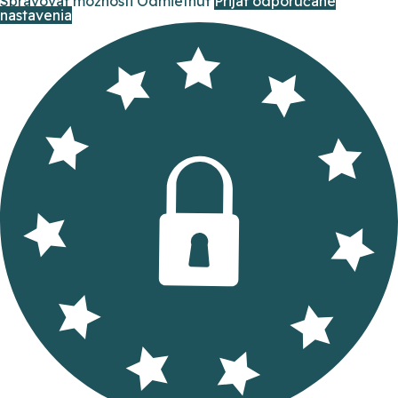
Spravovať možnosti
Odmietnuť
Prijať odporúčané
nastavenia