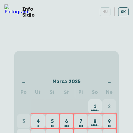
Info
HU
SK
Sídlo
Kalendár podujatí
←
Marca 2025
→
Po
Ut
St
Št
Pi
So
Ne
1
2
+
3
4
5
6
7
8
9
+