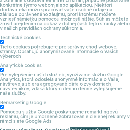
a zdieľané s dodávateľmi tretích strán, prípadne používané
konkrétne týmto webom alebo aplikáciou. Niektorí
dodávatelia môžu spracúvať vaše osobné údaje na
základe oprávneného záujmu, proti ktorému môžete
vzniesť námietku pomocou možností nižšie. Súhlas môžete
zrušiť prejdením na odkaz v dolnej časti tejto stránky alebo
v našich pravidlách ochrany súkromia.
Technické cookies
Tieto cookies potrebujete pre správny chod webovej
stránky. Obsahujú anonymizované informácie o Vaších
výberoch
Analytické cookies
Pre vylepšenie naších služieb, využívame službu Google
Analytics, ktorá odosiela anonymné informácie o Vašej
návšteve a zbiera agregované dáta o zvyklostiach
návštevníkov, vďaka ktorým denno denne vylepšujeme
naše služby.
Remarketing Google
Pomocou služby Google poskytujeme remarktingovú
reklamu, čím je umožnené zobrazovanie cielenej reklamy v
rámci siete Google Ads.