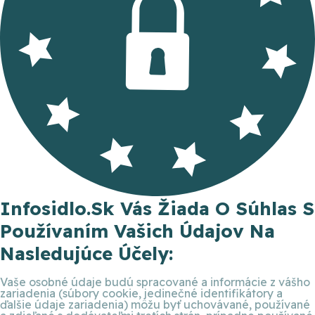
Infosidlo.sk Vás Žiada O Súhlas S
Používaním Vašich Údajov Na
Nasledujúce Účely:
Vaše osobné údaje budú spracované a informácie z vášho
zariadenia (súbory cookie, jedinečné identifikátory a
ďalšie údaje zariadenia) môžu byť uchovávané, používané