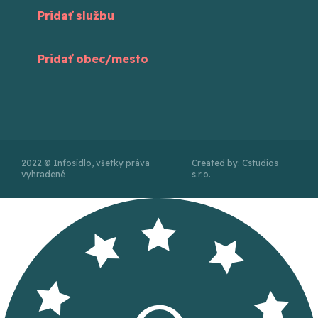
Pridať službu
Pridať obec/mesto
2022 © Infosídlo, všetky práva
Created by: Cstudios
vyhradené
s.r.o.