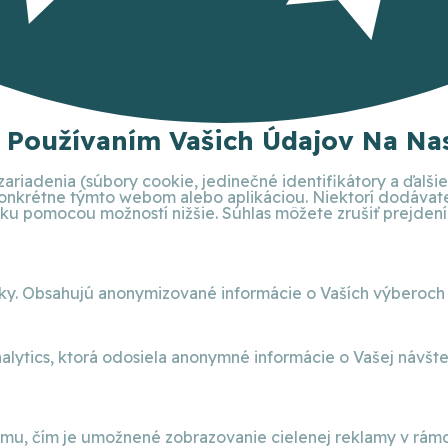
S Používaním Vašich Údajov Na Nas
ariadenia (súbory cookie, jedinečné identifikátory a ďalš
 konkrétne týmto webom alebo aplikáciou. Niektorí dodáva
 pomocou možností nižšie. Súhlas môžete zrušiť prejdením 
nky. Obsahujú anonymizované informácie o Vaších výberoch
alytics, ktorá odosiela anonymné informácie o Vašej návšt
, čím je umožnené zobrazovanie cielenej reklamy v rámci