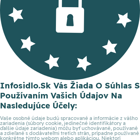
Infosidlo.sk Vás Žiada O Súhlas S
Používaním Vašich Údajov Na
Nasledujúce Účely:
Vaše osobné údaje budú spracované a informácie z vášho
zariadenia (súbory cookie, jedinečné identifikátory a
ďalšie údaje zariadenia) môžu byť uchovávané, používané
a zdieľané s dodávateľmi tretích strán, prípadne používané
konkrétne týmto webom alebo aplikáciou. Niektorí