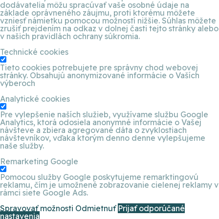
dodávatelia môžu spracúvať vaše osobné údaje na
základe oprávneného záujmu, proti ktorému môžete
vzniesť námietku pomocou možností nižšie. Súhlas môžete
zrušiť prejdením na odkaz v dolnej časti tejto stránky alebo
v našich pravidlách ochrany súkromia.
Technické cookies
Tieto cookies potrebujete pre správny chod webovej
stránky. Obsahujú anonymizované informácie o Vaších
výberoch
Analytické cookies
Pre vylepšenie naších služieb, využívame službu Google
Analytics, ktorá odosiela anonymné informácie o Vašej
návšteve a zbiera agregované dáta o zvyklostiach
návštevníkov, vďaka ktorým denno denne vylepšujeme
naše služby.
Remarketing Google
Pomocou služby Google poskytujeme remarktingovú
reklamu, čím je umožnené zobrazovanie cielenej reklamy v
rámci siete Google Ads.
Spravovať možnosti
Odmietnuť
Prijať odporúčané
nastavenia