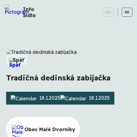
Info
HU
SK
Sídlo
Späť
Tradičná dedinská zabíjačka
18.1.2025
18.1.2025
Obec Malé Dvorníky