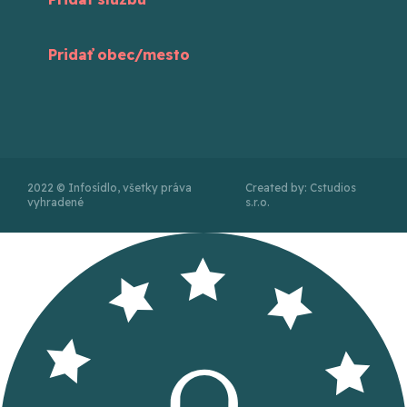
Pridať obec/mesto
2022 © Infosídlo, všetky práva
Created by: Cstudios
vyhradené
s.r.o.