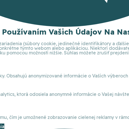
S Používaním Vašich Údajov Na Nas
ariadenia (súbory cookie, jedinečné identifikátory a ďalš
 konkrétne týmto webom alebo aplikáciou. Niektorí dodáva
 pomocou možností nižšie. Súhlas môžete zrušiť prejdením 
nky. Obsahujú anonymizované informácie o Vaších výberoch
alytics, ktorá odosiela anonymné informácie o Vašej návšt
, čím je umožnené zobrazovanie cielenej reklamy v rámci
ia