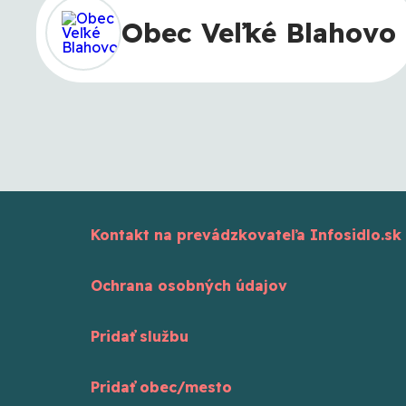
Obec Veľké Blahovo
Kontakt na prevádzkovateľa Infosidlo.sk
Ochrana osobných údajov
Pridať službu
Pridať obec/mesto