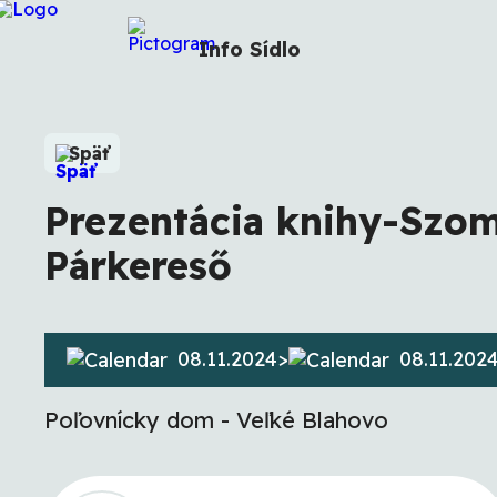
Info
Sídlo
Späť
Prezentácia knihy-Szom
Párkereső
08.11.2024
>
08.11.202
Poľovnícky dom - Veľké Blahovo