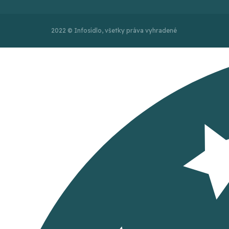
2022 © Infosídlo, všetky práva vyhradené