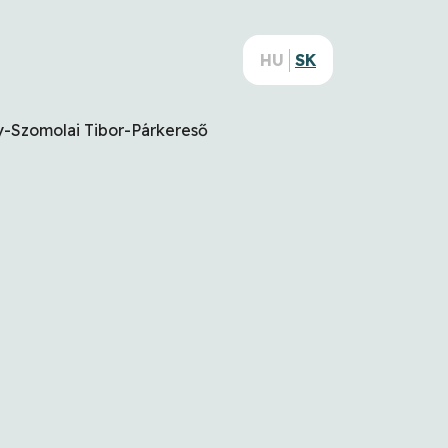
HU
SK