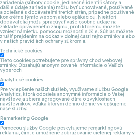
zariadenia (súbory cookie, jedinečné identifikátory a
ďalšie údaje zariadenia) môžu byť uchovávané, používané
a zdieľané s dodávateľmi tretích strán, prípadne používané
konkrétne týmto webom alebo aplikáciou. Niektorí
dodávatelia môžu spracúvať vaše osobné údaje na
základe oprávneného záujmu, proti ktorému môžete
vzniesť námietku pomocou možností nižšie. Súhlas môžete
zrušiť prejdením na odkaz v dolnej časti tejto stránky alebo
v našich pravidlách ochrany súkromia.
Technické cookies
Tieto cookies potrebujete pre správny chod webovej
stránky. Obsahujú anonymizované informácie o Vaších
výberoch
Analytické cookies
Pre vylepšenie naších služieb, využívame službu Google
Analytics, ktorá odosiela anonymné informácie o Vašej
návšteve a zbiera agregované dáta o zvyklostiach
návštevníkov, vďaka ktorým denno denne vylepšujeme
naše služby.
Remarketing Google
Pomocou služby Google poskytujeme remarktingovú
reklamu, čím je umožnené zobrazovanie cielenej reklamy v