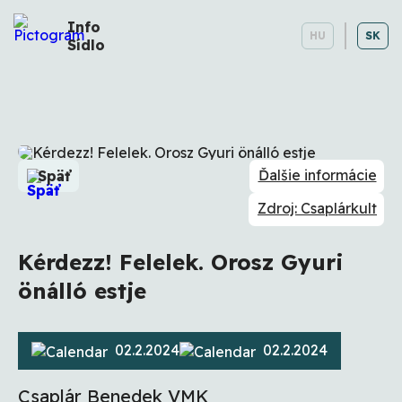
Info
HU
SK
Sídlo
Ďalšie informácie
Späť
Zdroj: Csaplárkult
Kérdezz! Felelek. Orosz Gyuri
önálló estje
02.2.2024
02.2.2024
Csaplár Benedek VMK