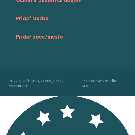
Pridať službu
Pridať obec/mesto
2022 © Infosídlo, všetky práva
Created by: Cstudios
vyhradené
s.r.o.