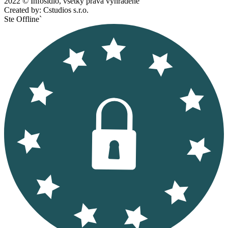
2022 © Infosídlo, všetky práva vyhradené
Created by: Cstudios s.r.o.
Ste Offline`