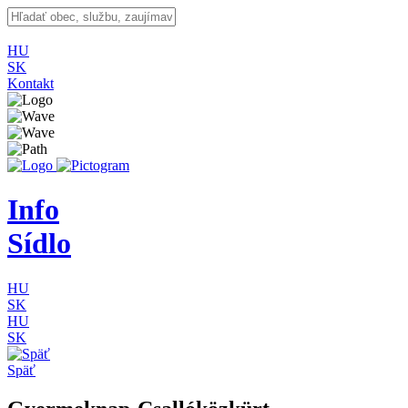
HU
SK
Kontakt
Info
Sídlo
HU
SK
HU
SK
Späť