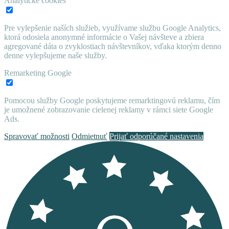
Analytické cookies
Pre vylepšenie naších služieb, využívame službu Google Analytics,
ktorá odosiela anonymné informácie o Vašej návšteve a zbiera
agregované dáta o zvyklostiach návštevníkov, vďaka ktorým denno
denne vylepšujeme naše služby.
Remarketing Google
Pomocou služby Google poskytujeme remarktingovú reklamu, čím
je umožnené zobrazovanie cielenej reklamy v rámci siete Google
Ads.
Spravovať možnosti
Odmietnuť
Prijať odporúčané nastavenia