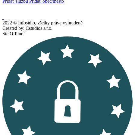
Pridať službu
Pridať obec/mesto
2022 © Infosídlo, všetky práva vyhradené
Created by: Cstudios s.r.o.
Ste Offline`