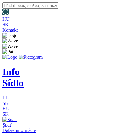
HU
SK
Kontakt
Info
Sídlo
HU
SK
HU
SK
Späť
Ďalšie informácie