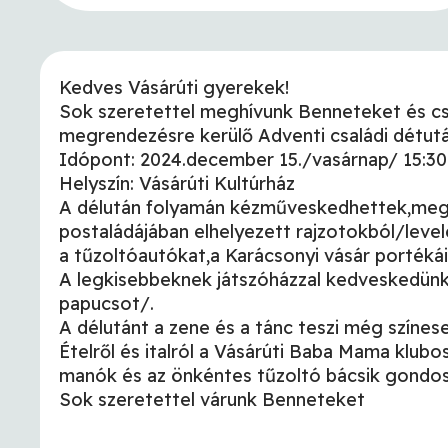
Kedves Vásárúti gyerekek!
Sok szeretettel meghívunk Benneteket és c
megrendezésre kerülő Adventi családi détutá
Idópont: 2024.december 15./vasárnap/ 15:30
Helyszín: Vásárúti Kultúrház
A délután folyamán kézműveskedhettek,megt
postaládájában elhelyezett rajzotokból/levele
a tűzoltóautókat,a Karácsonyi vásár portékái
A legkisebbeknek játszóházzal kedveskedün
papucsot/.
A délutánt a zene és a tánc teszi még színes
Ételről és italról a Vásárúti Baba Mama klub
manók és az önkéntes tűzoltó bácsik gondo
Sok szeretettel várunk Benneteket