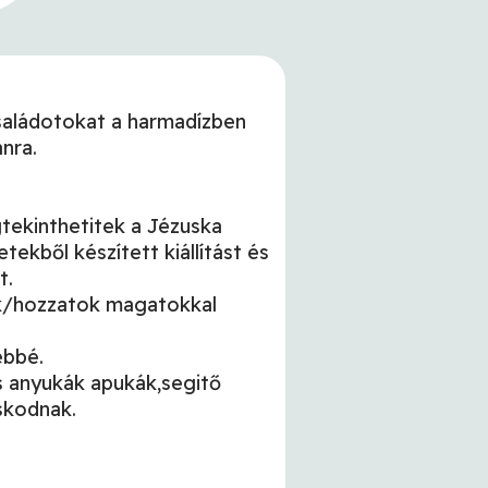
saládotokat a harmadízben
nra.
ekinthetitek a Jézuska
tekből készített kiállítást és
t.
k/hozzatok magatokkal
ebbé.
os anyukák apukák,segitő
skodnak.