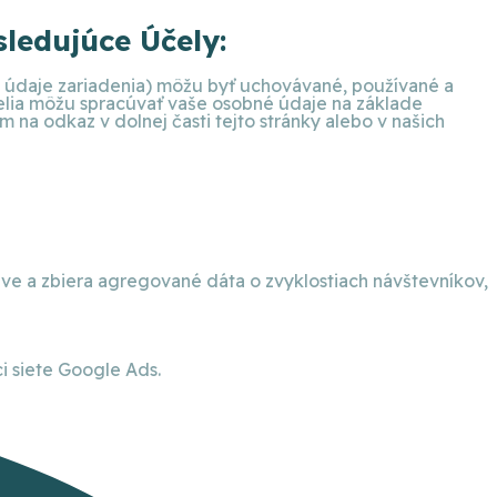
ledujúce Účely:
ie údaje zariadenia) môžu byť uchovávané, používané a
telia môžu spracúvať vaše osobné údaje na základe
na odkaz v dolnej časti tejto stránky alebo v našich
eve a zbiera agregované dáta o zvyklostiach návštevníkov,
 siete Google Ads.