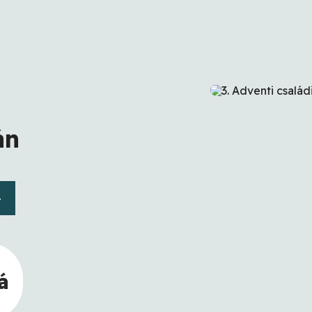
án
4
á