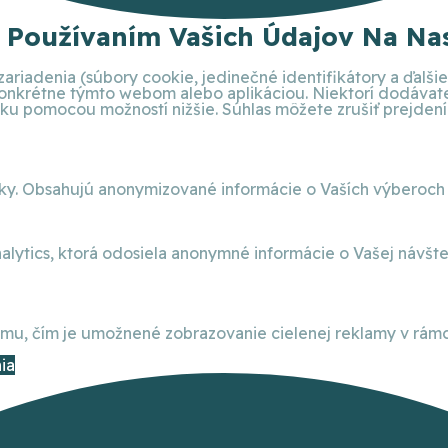
S Používaním Vašich Údajov Na Nas
ariadenia (súbory cookie, jedinečné identifikátory a ďalš
 konkrétne týmto webom alebo aplikáciou. Niektorí dodáva
 pomocou možností nižšie. Súhlas môžete zrušiť prejdením 
nky. Obsahujú anonymizované informácie o Vaších výberoch
alytics, ktorá odosiela anonymné informácie o Vašej návšt
, čím je umožnené zobrazovanie cielenej reklamy v rámci
ia