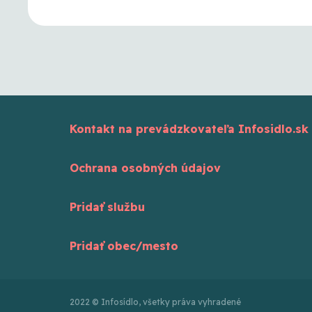
Kontakt na prevádzkovateľa Infosidlo.sk
Ochrana osobných údajov
Pridať službu
Pridať obec/mesto
2022 © Infosídlo, všetky práva vyhradené