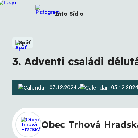
Info
Sídlo
Späť
3. Adventi családi délut
03.12.2024
>
03.12.202
Obec Trhová Hradsk