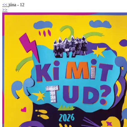
<<
júna - 12
>>