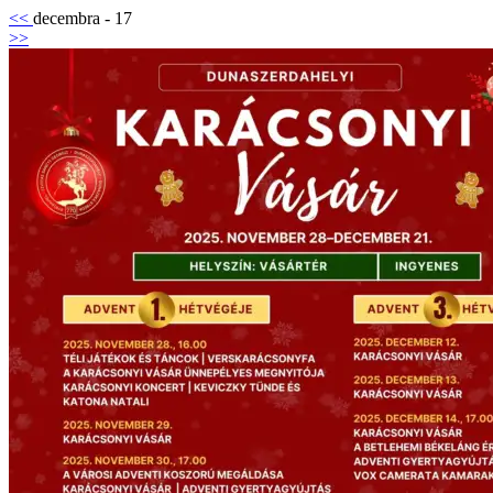
<<
decembra - 17
>>