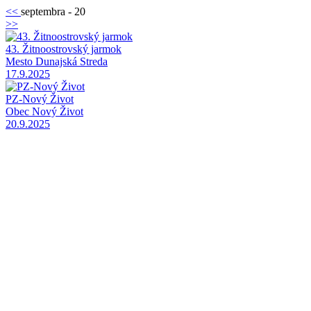
<<
septembra - 20
>>
43. Žitnoostrovský jarmok
Mesto Dunajská Streda
17.9.2025
PZ-Nový Život
Obec Nový Život
20.9.2025