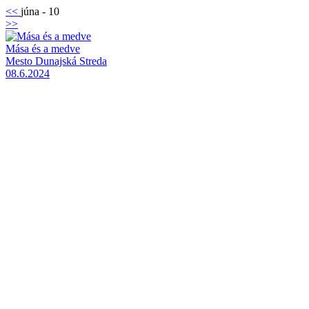
<<
júna - 10
>>
Mása és a medve
Mesto Dunajská Streda
08.6.2024