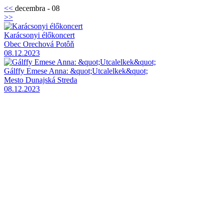
<<
decembra - 08
>>
Karácsonyi élőkoncert
Obec Orechová Potôň
08.12.2023
Gálffy Emese Anna: &quot;Utcalelkek&quot;
Mesto Dunajská Streda
08.12.2023