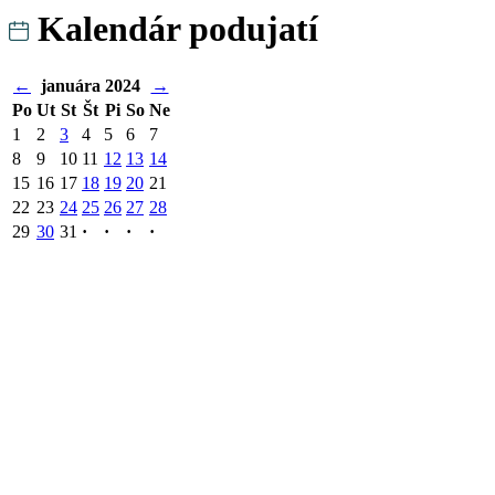
Kalendár podujatí
←
januára 2024
→
Po
Ut
St
Št
Pi
So
Ne
1
2
3
4
5
6
7
8
9
10
11
12
13
14
15
16
17
18
19
20
21
22
23
24
25
26
27
28
29
30
31
·
·
·
·